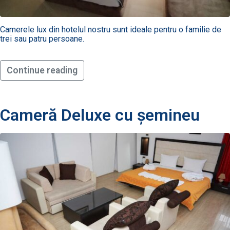
Children
3-12 ani
Camerele lux din hotelul nostru sunt ideale pentru o familie de
trei sau patru persoane.
Continue reading
381
3
Cameră Deluxe cu șemineu
07
432
Ore
de
lucru
10:00
-
20:00​